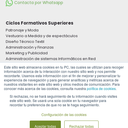
Contacta por Whatsapp
Ciclos Formativos Superiores
Patronaje y Moda
Vestuario a Medida y de espectáculos
Diseño Técnico Textil
Administración y Finanzas
Marketing y Publicidad
Administración de sistemas Informáticos en Red
Desarrollo de Aplicaciones Web
Este sitio web almacena cookies en tu PC, las cuales se utilizan para recoger
información acerca de tu interacción con nuestro sitio web y nos permite
recordarte. Usamos esta información con el fin de mejorar y personalizar tu
experiencia de navegación y para generar analíticas y métricas acerca de
Ciclos Formativos Medios
nuestros visitantes en este sitio web y otros medios de comunicación. Para
Confección y Moda
conocer más acerca de las cookies, consulta nuestra
política de cookies
.
Si rechazas, no se hará seguimiento de tu información cuando visites
este sitio web. Se usará una sola cookie en tu navegador para
recordar tu preferencia de que no se te haga seguimiento.
Política de cookies
Configuración de las cookies
Aviso legal
Protección de datos
Aceptar todas
Rechazar todas